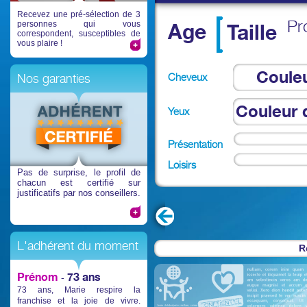
Recevez une pré-sélection de 3
Pr
personnes qui vous
Age
Taille
correspondent, susceptibles de
vous plaire !
Coule
Cheveux
Nos garanties
che
Couleur 
Yeux
Présentation
Loisirs
Pas de surprise
, le profil de
chacun est certifié sur
justificatifs par nos conseillers.
L'adhérent du moment
R
Prénom
73 ans
-
73 ans, Marie respire la
franchise et la joie de vivre.