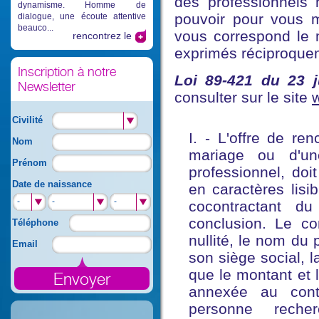
des professionnels 
dynamisme. Homme de
pouvoir pour vous m
dialogue, une écoute attentive
beauco...
vous correspond le 
rencontrez le
exprimés réciproque
Inscription à notre
Loi 89-421 du 23 j
Newsletter
consulter sur le site
w
Civilité
I. - L'offre de re
Nom
mariage ou d'un
Prénom
professionnel, doit
Date de naissance
en caractères lisi
-
-
-
cocontractant d
conclusion. Le co
Téléphone
nullité, le nom du
Email
son siège social, l
que le montant et 
annexée au contr
personne reche