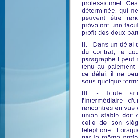
professionnel. Ces
déterminée, qui ne
peuvent être reno
prévoient une facul
profit des deux part
II. - Dans un délai
du contrat, le co
paragraphe I peut 
tenu au paiement d
ce délai, il ne p
sous quelque forme
III. - Toute an
l'intermédiaire d
rencontres en vue 
union stable doit
celle de son siè
téléphone. Lorsqu
par le même profe