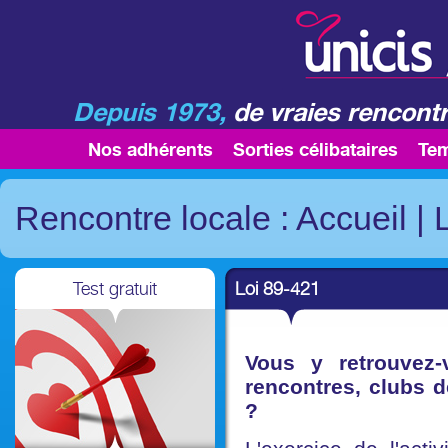
Depuis 1973,
de vraies rencontr
Nos adhérents
Sorties célibataires
Te
Rencontre locale : Accueil
|
Test gratuit
Loi 89-421
Vous y retrouvez
rencontres, clubs d
?