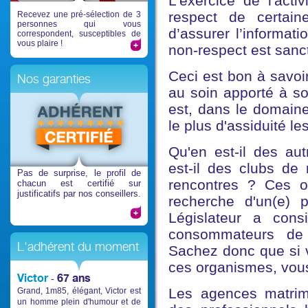
L'exercice de l'acti
respect de certain
Recevez une pré-sélection de 3
personnes qui vous
d’assurer l’informati
correspondent, susceptibles de
vous plaire !
non-respect est sanc
Ceci est bon à savoi
Nos garanties
au soin apporté à so
est, dans le domaine
le plus d'assiduité le
Qu'en est-il des au
est-il des clubs de 
Pas de surprise
, le profil de
rencontres ? Ces 
chacun est certifié sur
justificatifs par nos conseillers.
recherche d'un(e) 
Législateur a cons
consommateurs de c
L'adhérent du moment
Sachez donc que si v
ces organismes, vous
Victor
67 ans
-
Les agences matrim
Grand, 1m85, élégant, Victor est
un homme plein d'humour et de