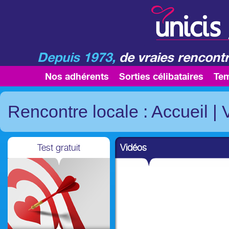
Depuis 1973,
de vraies rencontr
Nos adhérents
Sorties célibataires
Te
Rencontre locale : Accueil
|
Test gratuit
Vidéos