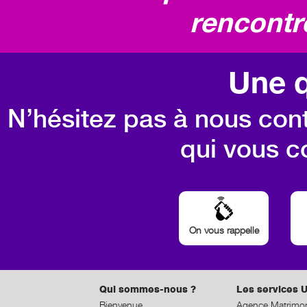
rencontr
Une q
N’hésitez pas à nous cont
qui vous c
On vous rappelle
Qui sommes-nous ?
Les services U
Bienvenue
Agence Matrimon