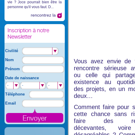
vie ? Joce pourrait bien être la
personne qu'il vous faut. D...
rencontrez la
Inscription à notre
Newsletter
Civilité
Nom
Vous avez envie de 
rencontre sérieuse a
Prénom
ou celle qui partag
Date de naissance
existence au quotidi
-
-
-
des projets, en un mo
Téléphone
deux…
Email
Comment faire pour 
cette chance sans r
faire des renc
décevantes, voi
désagréables ? Comm