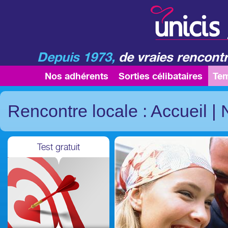
Depuis 1973,
de vraies rencontr
Nos adhérents
Sorties célibataires
Te
Rencontre locale : Accueil
|
Test gratuit