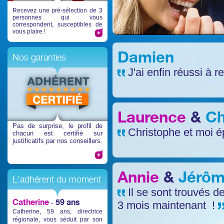
Recevez une pré-sélection de 3
personnes qui vous
correspondent, susceptibles de
vous plaire !
Damien
Nos garanties
J'ai enfin réussi à r
Laurence
&
Ch
Pas de surprise
, le profil de
Christophe et moi é
chacun est certifié sur
justificatifs par nos conseillers.
Annie
&
Jérô
L'adhérent du moment
Il se sont trouvés d
Catherine
59 ans
-
3 mois maintenant !
Catherine, 59 ans, directrice
régionale, vous séduit par son