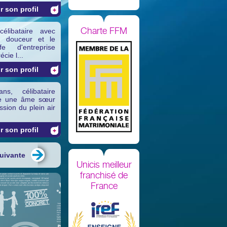
r son profil
Charte FFM
libataire avec
a douceur et le
e d'entreprise
cie l...
r son profil
s, célibataire
he une âme sœur
sion du plein air
r son profil
uivante
Unicis meilleur
franchisé de
France