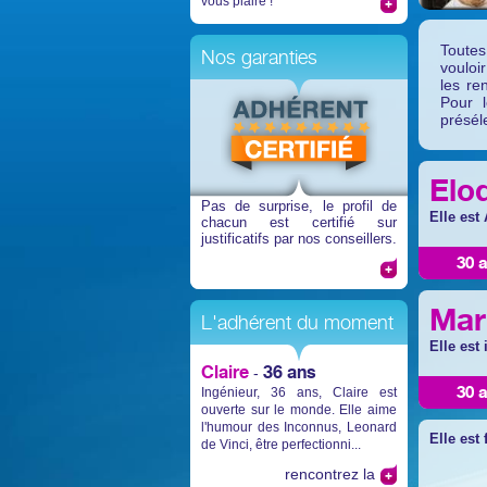
vous plaire !
Toutes
Nos garanties
vouloi
les re
Pour l
présél
Elo
Pas de surprise
, le profil de
Elle est
chacun est certifié sur
justificatifs par nos conseillers.
30 
Mar
L'adhérent du moment
Elle est
Claire
36 ans
-
30 
Ingénieur, 36 ans, Claire est
ouverte sur le monde. Elle aime
l'humour des Inconnus, Leonard
Elle est 
de Vinci, être perfectionni...
rencontrez la