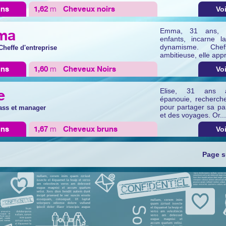
ans
1,62
m
Cheveux
noirs
Voi
ma
Emma, 31 ans, cé
enfants, incarne l
dynamisme. Cheff
 Cheffe d'entreprise
ambitieuse, elle appré
ans
1,60
m
Cheveux
Noirs
Voi
e
Elise, 31 ans an
épanouie, recherc
pour partager sa pas
 ass et manager
et des voyages. Or...
ans
1,67
m
Cheveux
bruns
Voi
Page s