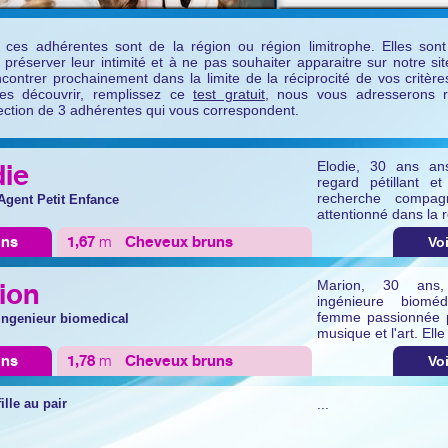
 ces adhérentes sont de la région ou région limitrophe. Elles so
r préserver leur intimité et à ne pas souhaiter apparaitre sur notre si
ncontrer prochainement dans la limite de la réciprocité de vos critèr
es découvrir, remplissez ce
test gratuit
, nous vous adresserons 
ection de 3 adhérentes qui vous correspondent.
die
Elodie, 30 ans ans
regard pétillant e
recherche compag
 Agent Petit Enfance
attentionné dans la r
ans
1,67
m
Cheveux
bruns
Voi
ion
Marion, 30 ans, 
ingénieure biomé
femme passionnée p
 ingenieur biomedical
musique et l'art. Elle 
ans
1,78
m
Cheveux
bruns
Voi
fille au pair
...