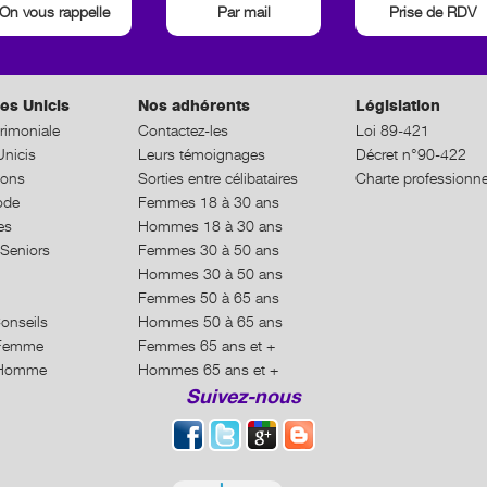
On vous rappelle
Par mail
Prise de RDV
es Unicis
Nos adhérents
Législation
rimoniale
Contactez-les
Loi 89-421
nicis
Leurs témoignages
Décret n°90-422
ions
Sorties entre célibataires
Charte professionne
ode
Femmes 18 à 30 ans
es
Hommes 18 à 30 ans
Seniors
Femmes 30 à 50 ans
Hommes 30 à 50 ans
Femmes 50 à 65 ans
Conseils
Hommes 50 à 65 ans
n Femme
Femmes 65 ans et +
n Homme
Hommes 65 ans et +
Suivez-nous