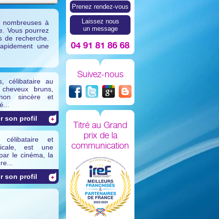
Prenez rendez-vous
Laissez nous
nt nombreuses à
un message
te. Vous pourrez
es de recherche.
04 91 81 86 68
rapidement une
Suivez-nous
, célibataire au
t cheveux bruns,
non sincère et
é...
r son profil
Titré au Grand
prix de la
célibataire et
communication
dicale, est une
ar le cinéma, la
re...
r son profil