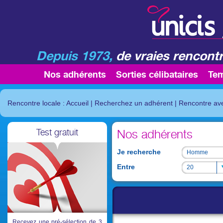
Depuis 1973,
de vraies rencontr
Nos adhérents
Sorties célibataires
Te
Rencontre locale : Accueil
|
Recherchez un adhérent
|
Rencontre av
Test gratuit
Nos adhérents
Je recherche
Homme
Homme
Entre
20
20
Recevez une pré-sélection de 3