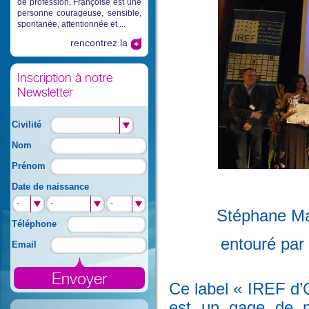
de profession, Françoise est une
personne courageuse, sensible,
spontanée, attentionnée et ...
rencontrez la
Inscription à notre
Newsletter
Civilité
Nom
Prénom
Date de naissance
-
-
-
Stéphane Ma
Téléphone
entouré par
Email
Ce label « IREF d’
est un gage de pr