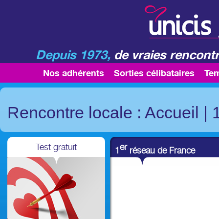
Depuis 1973,
de vraies rencontr
Nos adhérents
Sorties célibataires
Te
Rencontre locale : Accueil
|
Test gratuit
er
1
réseau de France