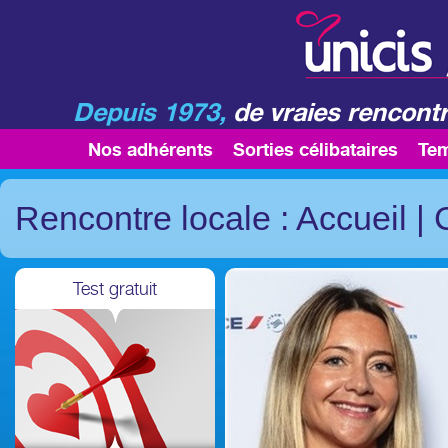
Depuis 1973,
de vraies rencontr
Nos adhérents
Sorties célibataires
Te
Rencontre locale : Accueil
|
Test gratuit