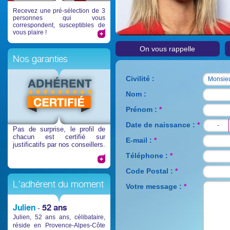
Recevez une pré-sélection de 3
personnes qui vous
correspondent, susceptibles de
vous plaire !
On vous rappelle
Nos garanties
Civilité :
Monsie
Monsie
Monsie
Nom :
Prénom :
*
Date de naissance :
*
-
-
-
Pas de surprise
, le profil de
chacun est certifié sur
E-mail :
*
justificatifs par nos conseillers.
Téléphone :
*
Code Postal :
*
L'adhérent du moment
Votre message :
*
Julien
52 ans
-
Julien, 52 ans ans, célibataire,
réside en Provence-Alpes-Côte