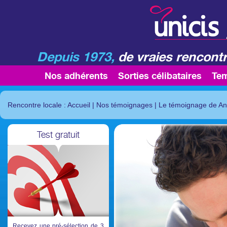
Depuis 1973,
de vraies rencontr
Nos adhérents
Sorties célibataires
Te
Rencontre locale : Accueil
|
Nos témoignages
|
Le témoignage de A
Test gratuit
Recevez une pré-sélection de 3