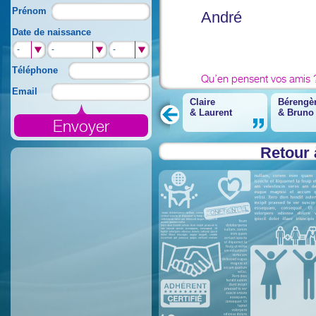
Prénom
André
Date de naissance
-
-
-
Téléphone
Qu’en pensent vos amis 
Email
Claire
Bérengè
&
Laurent
&
Bruno
Retour 