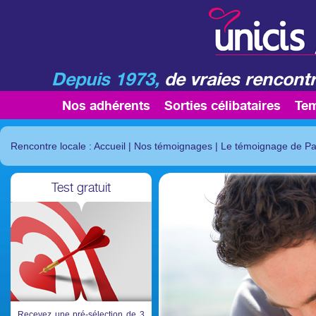
Depuis 1973,
de vraies rencontr
Nos adhérents
Sorties célibataires
Te
Rencontre locale : Accueil
|
Nos témoignages
|
Le témoignage de Pa
Test gratuit
Recevez une pré-sélection de 3