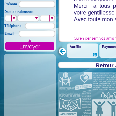
Prénom
Merci à tous po
votre gentillesse
Date de naissance
Avec toute mon 
-
-
-
Téléphone
Email
Qu’en pensent vos amis 
Aurélie
Raymon
Retour 