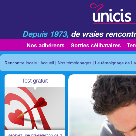
Depuis 1973,
de vraies rencontr
Nos adhérents
Sorties célibataires
Te
Rencontre locale : Accueil
|
Nos témoignages
|
Le témoignage de L
Test gratuit
Recevez une pré-sélection de 3