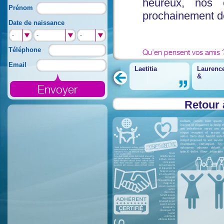
heureux, nos 
Prénom
prochainement de
Date de naissance
-
-
-
Téléphone
Qu’en pensent vos amis 
Email
Laetitia
Laurenc
&
Retour 