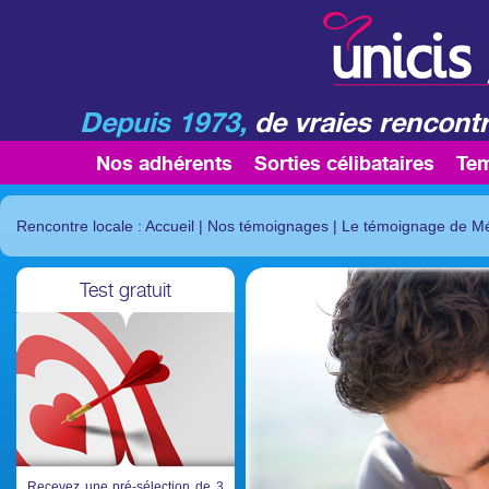
Depuis 1973,
de vraies rencontr
Nos adhérents
Sorties célibataires
Te
Rencontre locale : Accueil
|
Nos témoignages
|
Le témoignage de M
Test gratuit
Recevez une pré-sélection de 3