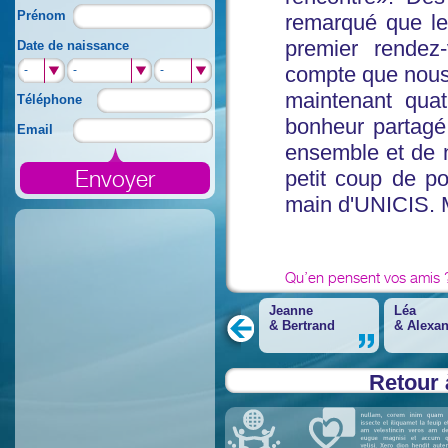
Prénom
remarqué que le
premier rende
Date de naissance
compte que nous é
-
-
-
maintenant qua
Téléphone
bonheur partagé
Email
ensemble et de no
petit coup de p
main d'UNICIS.
Qu’en pensent vos amis 
Jeanne
Léa
&
Bertrand
&
Alexa
Retour 