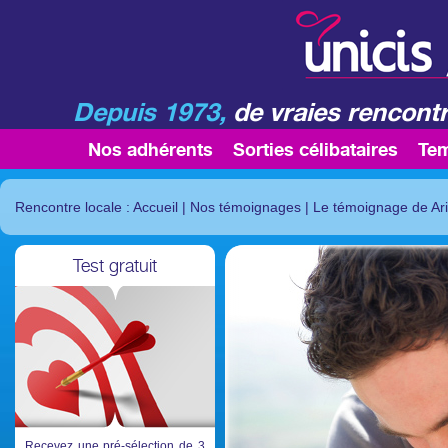
Depuis 1973,
de vraies rencontr
Nos adhérents
Sorties célibataires
Te
Rencontre locale : Accueil
|
Nos témoignages
|
Le témoignage de Ar
Test gratuit
Recevez une pré-sélection de 3