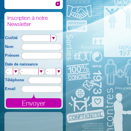
Inscription à notre
Newsletter
Civilité
Nom
Prénom
Date de naissance
-
-
-
-
-
-
Téléphone
Email