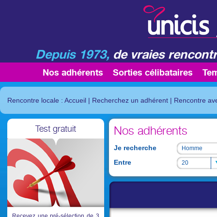
Depuis 1973,
de vraies rencontr
Nos adhérents
Sorties célibataires
Te
Rencontre locale : Accueil
|
Recherchez un adhérent
|
Rencontre av
Test gratuit
Nos adhérents
Je recherche
Homme
Homme
Entre
20
20
Recevez une pré-sélection de 3