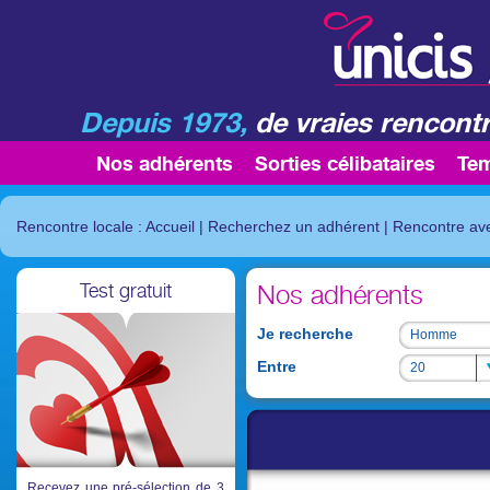
Depuis 1973,
de vraies rencontr
Nos adhérents
Sorties célibataires
Te
Rencontre locale : Accueil
|
Recherchez un adhérent
|
Rencontre av
Test gratuit
Nos adhérents
Je recherche
Homme
Homme
Entre
20
20
Recevez une pré-sélection de 3